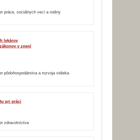
er práce, sociálnych vecí a rodiny
h lekárov
 zákonov v znení
er pôdohospodárstva a rozvoja vidieka
u pri práci
er zdravotníctva