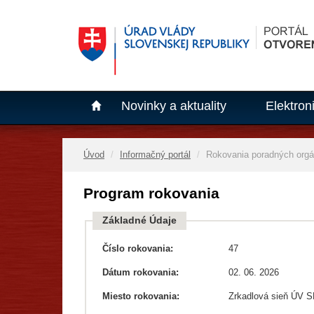
Novinky a aktuality
Elektron
Úvod
Informačný portál
Rokovania poradných org
Program rokovania
Základné Údaje
Číslo rokovania:
47
Dátum rokovania:
02. 06. 2026
Miesto rokovania:
Zrkadlová sieň ÚV 