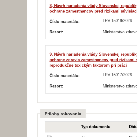
8
.
Návrh nariadenia vlády Slovenskej republiky
ochrane zamestnancov pred rizikami súvisiac
LRV-15019/2026
Číslo materiálu:
Rezort:
Ministerstvo zdrav
9
.
Návrh nariadenia vlády Slovenskej republiky
ochrane zdravia zamestnancov pred rizikami
reprodukčne toxickým faktorom pri práci
LRV-15017/2026
Číslo materiálu:
Rezort:
Ministerstvo zdrav
Prílohy rokovania
Typ dokumentu
Dát