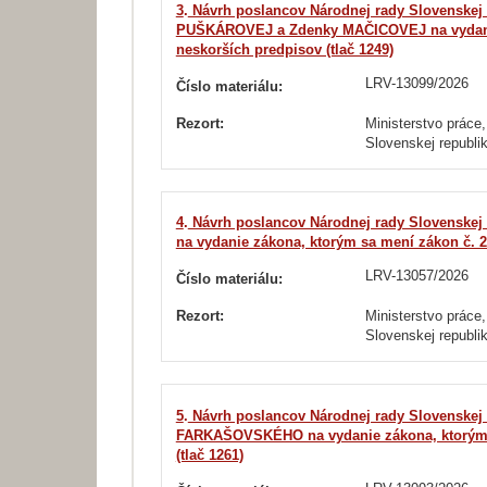
3
.
Návrh poslancov Národnej rady Slovensk
PUŠKÁROVEJ a Zdenky MAČICOVEJ na vydanie z
neskorších predpisov (tlač 1249)
LRV-13099/2026
Číslo materiálu:
Rezort:
Ministerstvo práce,
Slovenskej republi
4
.
Návrh poslancov Národnej rady Slovensk
na vydanie zákona, ktorým sa mení zákon č. 23
LRV-13057/2026
Číslo materiálu:
Rezort:
Ministerstvo práce,
Slovenskej republi
5
.
Návrh poslancov Národnej rady Slovensk
FARKAŠOVSKÉHO na vydanie zákona, ktorým sa 
(tlač 1261)