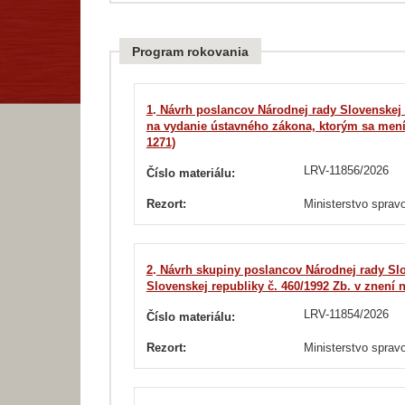
Program rokovania
1
.
Návrh poslancov Národnej rady Slovenskej republiky Dagmar KRAMPLOVEJ, Romana MICHE
na vydanie ústavného zákona, ktorým sa mení 
1271)
LRV-11856/2026
Číslo materiálu:
Rezort:
Ministerstvo spravo
2
.
Návrh skupiny poslancov Národnej rady Slo
Slovenskej republiky č. 460/1992 Zb. v znení n
LRV-11854/2026
Číslo materiálu:
Rezort:
Ministerstvo spravo