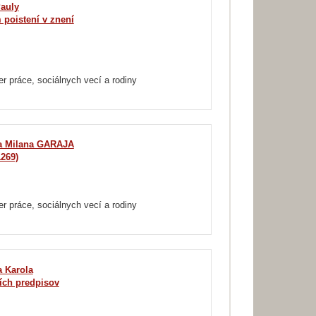
auly
poistení v znení
er práce, sociálnych vecí a rodiny
a Milana GARAJA
1269)
er práce, sociálnych vecí a rodiny
 Karola
ích predpisov