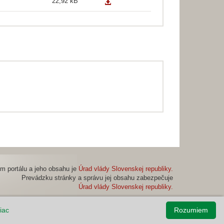
22,92 kB
m portálu a jeho obsahu je
Úrad vlády Slovenskej republiky.
Prevádzku stránky a správu jej obsahu zabezpečuje
Úrad vlády Slovenskej republiky.
viac
Rozumiem