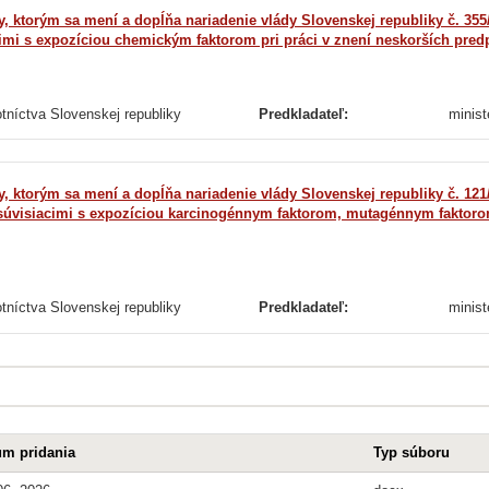
, ktorým sa mení a dopĺňa nariadenie vlády Slovenskej republiky č. 355/
imi s expozíciou chemickým faktorom pri práci v znení neskorších pred
otníctva Slovenskej republiky
Predkladateľ:
minist
, ktorým sa mení a dopĺňa nariadenie vlády Slovenskej republiky č. 121/
 súvisiacimi s expozíciou karcinogénnym faktorom, mutagénnym faktor
otníctva Slovenskej republiky
Predkladateľ:
minist
um pridania
Typ súboru