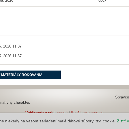
06. 2026
docx
5. 2026 11:37
5. 2026 11:37
 MATERIÁLY ROKOVANIA
Správco
matívny charakter.
Vyhlásenie o prístupnosti
|
Používanie cookies
MOV v2.1.0.0, AO v6.1.16.7549~d46b3cad4
áme niekedy na vašom zariadení malé dátové súbory, tzv. cookie.
Zistiť 