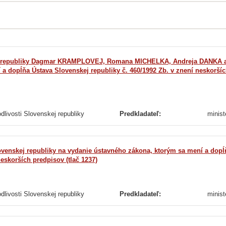
LKA, Andreja DANKA a Milana GARAJA
a dopĺňa Ústava Slovenskej republiky č. 460/1992 Zb. v znení neskoršíc
dlivosti Slovenskej republiky
Predkladateľ:
minist
venskej republiky na vydanie ústavného zákona, ktorým sa mení a dopĺ
eskorších predpisov (tlač 1237)
dlivosti Slovenskej republiky
Predkladateľ:
minist