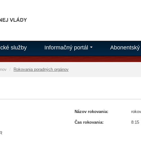
ické služby
Informačný portál
Abonentský 
...
ánov
Rokovania poradných orgánov
Názov rokovania:
roko
Čas rokovania:
8:15
SR