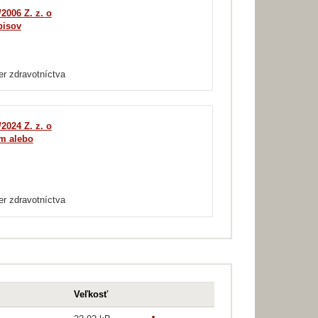
2006 Z. z. o
pisov
er zdravotníctva
2024 Z. z. o
om alebo
er zdravotníctva
Veľkosť