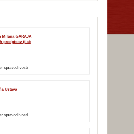
h predpisov (tlač
er spravodlivosti
ňa Ústava
er spravodlivosti