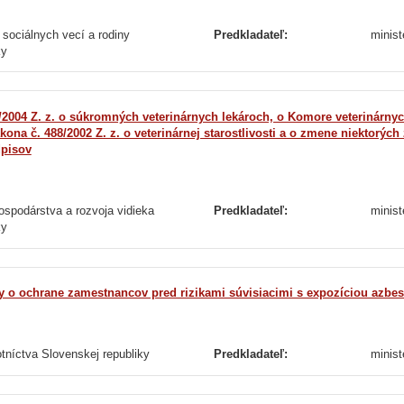
 sociálnych vecí a rodiny
Predkladateľ:
minist
ky
2004 Z. z. o súkromných veterinárnych lekároch, o Komore veterinárnyc
ona č. 488/2002 Z. z. o veterinárnej starostlivosti a o zmene niektorých
dpisov
ospodárstva a rozvoja vidieka
Predkladateľ:
minist
ky
y o ochrane zamestnancov pred rizikami súvisiacimi s expozíciou azbest
otníctva Slovenskej republiky
Predkladateľ:
minist