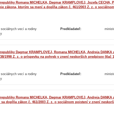
ej republiky Romana MICHELKA, Dagmar KRAMPLOVEJ, Jozefa CECHA, P
ákona, ktorým sa mení a dopĺňa zákon č. 461/2003 Z. z. o sociálnom 
 sociálnych vecí a rodiny
Predkladateľ:
minist
ky
ej republiky Dagmar KRAMPLOVEJ, Romana MICHELKA, Andreja DANKA 
8/1998 Z. z. o príspevku na pohreb v znení neskorších predpisov (tlač 
 sociálnych vecí a rodiny
Predkladateľ:
minist
ky
ej republiky Romana MICHELKA, Dagmar KRAMPLOVEJ, Andreja DANKA a
dopĺňa zákon č. 461/2003 Z. z. o sociálnom poistení v znení neskorš