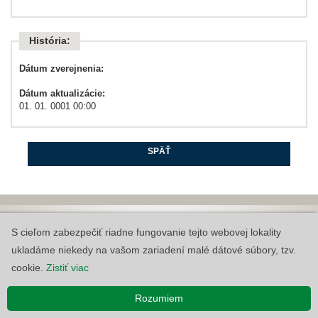
História:
Dátum zverejnenia:
Dátum aktualizácie:
01. 01. 0001 00:00
SPÄŤ
Copyright © 2026 Úrad vlády Slovenskej republiky
S cieľom zabezpečiť riadne fungovanie tejto webovej lokality
Informácie zverejnené na Portáli Otvorenej vlády majú informatívny
ukladáme niekedy na vašom zariadení malé dátové súbory, tzv.
charakter.
Vyhlásenie o prístupnosti
|
Používanie cookies
cookie.
Zistiť viac
MOV v2.1.0.0, AO v6.1.16.7549~d46b3cad4
Rozumiem