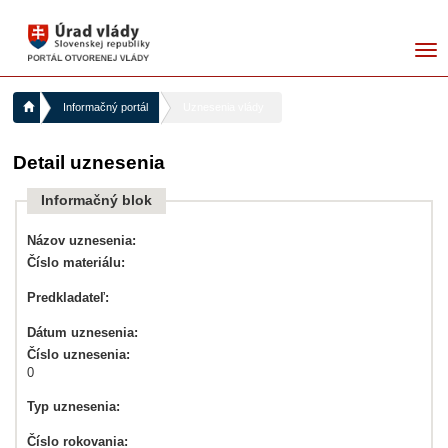
me
Informačný portál
Uznesenia vlády
Detail uznesenia
Informačný blok
Názov uznesenia:
Číslo materiálu:
Predkladateľ:
Dátum uznesenia:
Číslo uznesenia:
0
Typ uznesenia:
Číslo rokovania: