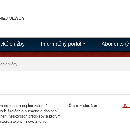
ické služby
Informačný portál
Abonentský 
...
enia vlády
ým sa mení a dopĺňa zákon č.
Číslo materiálu:
UV-
kých školách a o zmene a doplnení
znení neskorších predpisov a ktorým
ektoré zákony - nové znenie