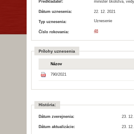
Predkladateľ:
minister školstva, ved
Dátum uznesenia:
22. 12. 2021
Uznesenie
Typ uznesenia:
48
Číslo rokovania:
Prílohy uznesenia
Názov
790/2021
História:
Dátum zverejnenia:
23. 12
Dátum aktualizácie:
23. 12