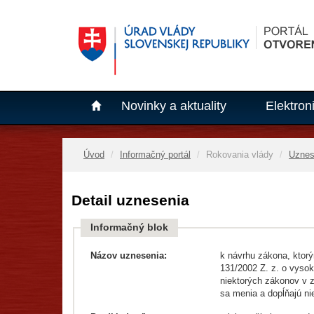
Novinky a aktuality
Elektron
Úvod
Informačný portál
Rokovania vlády
Uznes
Detail uznesenia
Informačný blok
Názov uznesenia:
k návrhu zákona, ktor
131/2002 Z. z. o vyso
niektorých zákonov v 
sa menia a dopĺňajú ni