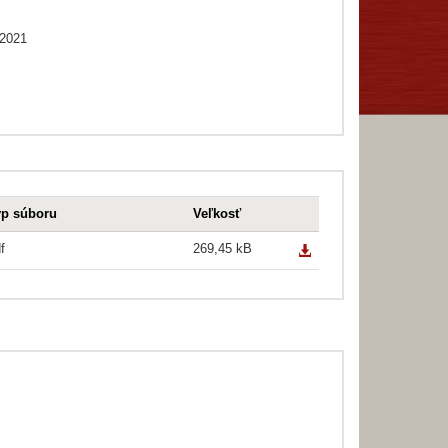
/2021
yp súboru
Veľkosť
f
269,45 kB