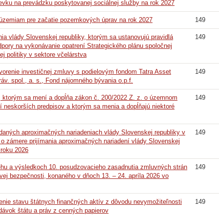
evku na prevádzku poskytovanej sociálnej služby na rok 2027
 územiam pre začatie pozemkových úprav na rok 2027
149
nia vlády Slovenskej republiky, ktorým sa ustanovujú pravidlá
149
pory na vykonávanie opatrení Strategického plánu spoločnej
j politiky v sektore včelárstva
vorenie investičnej zmluvy s podielovým fondom Tatra Asset
149
v. spol., a. s., Fond nájomného bývania o.p.f.
, ktorým sa mení a dopĺňa zákon č. 200/2022 Z. z. o územnom
149
í neskorších predpisov a ktorým sa menia a dopĺňajú niektoré
ydaných aproximačných nariadeniach vlády Slovenskej republiky v
149
a o zámere prijímania aproximačných nariadení vlády Slovenskej
olroku 2026
ehu a výsledkoch 10. posudzovacieho zasadnutia zmluvných strán
149
vej bezpečnosti, konaného v dňoch 13. – 24. apríla 2026 vo
enie stavu štátnych finančných aktív z dôvodu nevymožiteľnosti
149
dávok štátu a práv z cenných papierov