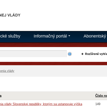
ické služby
Informačný portál
Abonentský 
...
Rozšírené vyhľ
enia vlády
a
Číslo r
nia vlády Slovenskej republiky, ktorým sa ustanovuje výška
149