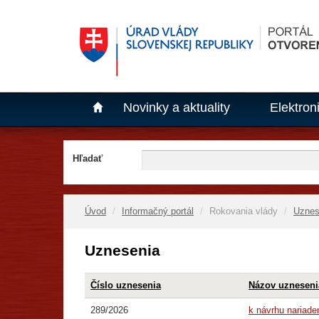
Novinky a aktuality
Elektron
Hľadať
Úvod
Informačný portál
Rokovania vlády
Uznes
Uznesenia
Číslo uznesenia
Názov uzneseni
289/2026
k návrhu nariade