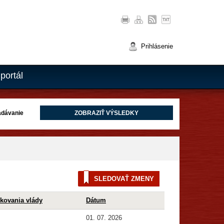
Prihlásenie
portál
adávanie
SLEDOVAŤ ZMENY
okovania vlády
Dátum
01. 07. 2026