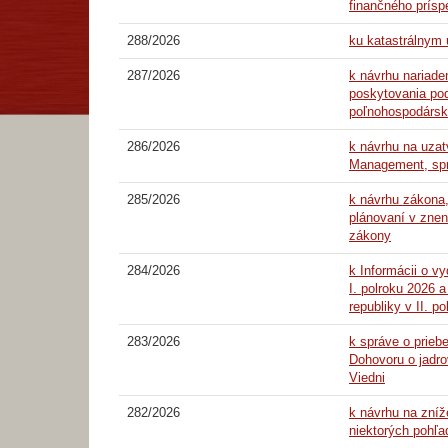
finančného prísp
288/2026
ku katastrálnym
287/2026
k návrhu nariade
poskytovania pod
poľnohospodárske
286/2026
k návrhu na uzat
Management, sprá
285/2026
k návrhu zákona
plánovaní v znen
zákony
284/2026
k Informácii o v
I. polroku 2026 
republiky v II. p
283/2026
k správe o prieb
Dohovoru o jadro
Viedni
282/2026
k návrhu na zníž
niektorých pohľa