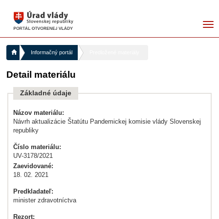
me
Informačný portál
Predložené materiály
Detail materiálu
Základné údaje
Názov materiálu:
Návrh aktualizácie Štatútu Pandemickej komisie vlády Slovenskej
republiky
Číslo materiálu:
UV-3178/2021
Zaevidované:
18. 02. 2021
Predkladateľ:
minister zdravotníctva
Rezort: