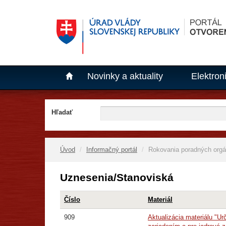
Novinky a aktuality
Elektron
Hľadať
Úvod
Informačný portál
Rokovania poradných org
Uznesenia/Stanoviská
Číslo
Materiál
909
Aktualizácia materiálu "U