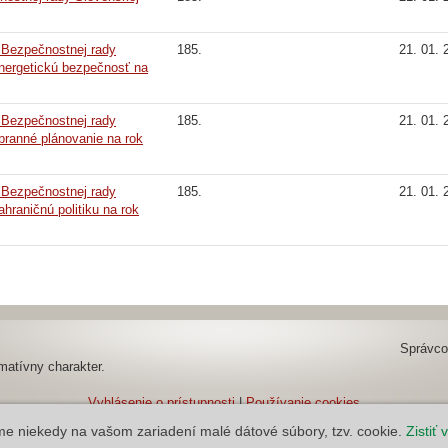
 Bezpečnostnej rady
185.
21. 01. 
energetickú bezpečnosť na
 Bezpečnostnej rady
185.
21. 01. 
branné plánovanie na rok
 Bezpečnostnej rady
185.
21. 01. 
ahraničnú politiku na rok
Správco
matívny charakter.
Vyhlásenie o prístupnosti
|
Používanie cookies
MOV v2.1.0.0, AO v6.1.16.7549~d46b3cad4
áme niekedy na vašom zariadení malé dátové súbory, tzv. cookie.
Zistiť 