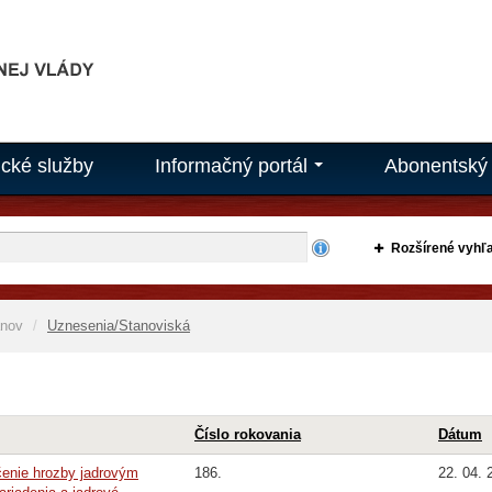
ické služby
Informačný portál
Abonentský 
...
Rozšírené vyhľ
ánov
Uznesenia/Stanoviská
Číslo rokovania
Dátum
rčenie hrozby jadrovým
186.
22. 04. 