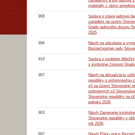
zariadením a pre jadrové z
materiály v rámci projekto
908
Správa o stave jadrovej b
zariadení na území Slovens
Úradu jadrového dozoru Sl
2025
906
Návrh na odvolanie a vym
Bezpečnostnej rady Sloven
910
Správa o osobitne dôležit
z kontrolnej činnosti Úrad
907
Návrh na aktualizáciu súh
republiky s prítomnosťou 
síl na území Slovenskej r
ozbrojených síl Slovenske
Slovenskej republiky na úč
polroku 2026
903
Návrh Zameranie kontrolne
Slovenskej republiky v obl
rok 2026
897
Návrh Plánu práce Bezpeč