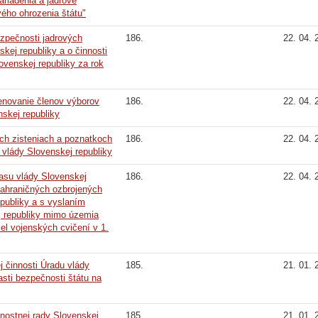
ariadenia a jadrové
vého ohrozenia štátu"
ezpečnosti jadrových
186.
22. 04. 
kej republiky a o činnosti
ovenskej republiky za rok
enovanie členov výborov
186.
22. 04. 
skej republiky
ých zisteniach a poznatkoch
186.
22. 04. 
u vlády Slovenskej republiky
lasu vlády Slovenskej
186.
22. 04. 
zahraničných ozbrojených
epubliky a s vyslaním
j republiky mimo územia
el vojenských cvičení v 1.
j činnosti Úradu vlády
185.
21. 01. 
asti bezpečnosti štátu na
nostnej rady Slovenskej
185.
21. 01. 