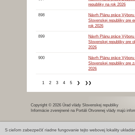
republiky na rok 2026
898
Návrh Plánu práce Výboru
Slovenskej republiky pre 
rok 2026
899
Návrh Plánu práce Výboru
Slovenskej republiky pre o
2026
900
Návrh Plánu práce Výboru
Slovenskej republiky pre z
2026
1
2
3
4
5
❯
❯❯
Copyright © 2026 Úrad vlády Slovenskej republiky
Informácie zverejnené na Portáli Otvorenej vlády majú infor
S cieľom zabezpečiť riadne fungovanie tejto webovej lokality uklad