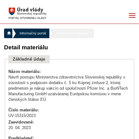
me
Informačný portál
Predložené materiály
Detail materiálu
Základné údaje
Názov materiálu:
Návrh postupu Ministerstva zdravotníctva Slovenskej republiky v
súvislosti s podpisom dodatku č. 5 ku Kúpnej zmluve 2, ktorej
predmetom je nákup vakcín od spoločností Pfizer Inc. a BioNTech
Manufacturing GmbH uzatváranej Európskou komisiou v mene
členských štátov EÚ
Číslo materiálu:
UV-15315/2023
Zaevidované:
20. 04. 2023
Predkladateľ: