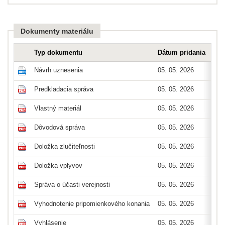
Dokumenty materiálu
Typ dokumentu
Dátum pridania
Typ
Návrh uznesenia
05. 05. 2026
doc
Predkladacia správa
05. 05. 2026
pdf
Vlastný materiál
05. 05. 2026
pdf
Dôvodová správa
05. 05. 2026
pdf
Doložka zlučiteľnosti
05. 05. 2026
pdf
Doložka vplyvov
05. 05. 2026
pdf
Správa o účasti verejnosti
05. 05. 2026
pdf
Vyhodnotenie pripomienkového konania
05. 05. 2026
pdf
Vyhlásenie
05. 05. 2026
pdf