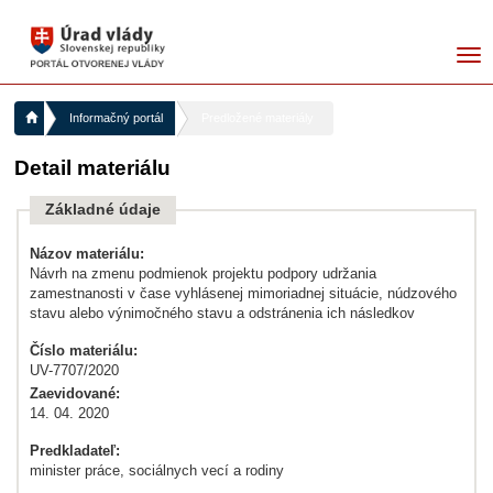
me
Informačný portál
Predložené materiály
Detail materiálu
Základné údaje
Názov materiálu:
Návrh na zmenu podmienok projektu podpory udržania
zamestnanosti v čase vyhlásenej mimoriadnej situácie, núdzového
stavu alebo výnimočného stavu a odstránenia ich následkov
Číslo materiálu:
UV-7707/2020
Zaevidované:
14. 04. 2020
Predkladateľ:
minister práce, sociálnych vecí a rodiny