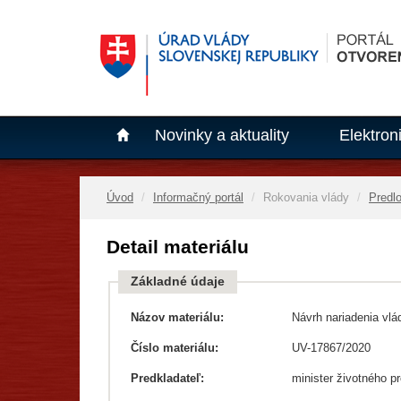
Novinky a aktuality
Elektron
Úvod
Informačný portál
Rokovania vlády
Predl
Detail materiálu
Základné údaje
Názov materiálu:
Návrh nariadenia vlá
Číslo materiálu:
UV-17867/2020
Predkladateľ:
minister životného pr