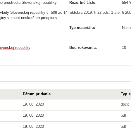
ho prostredia Slovenskej republiky
Rezortné číslo:
5547
vlády Slovenskej republiky č. 508 zo 14. októbra 2019, § 22 ods. 1 a 6, § 28b
ajiny v znení neskorších predpisov
Typ materiálu:
Naria
venskej republiky
Bod rokovania:
10
Dátum pridania
Typ s
19. 08. 2020
docx
19. 08. 2020
pdf
19. 08. 2020
pdf