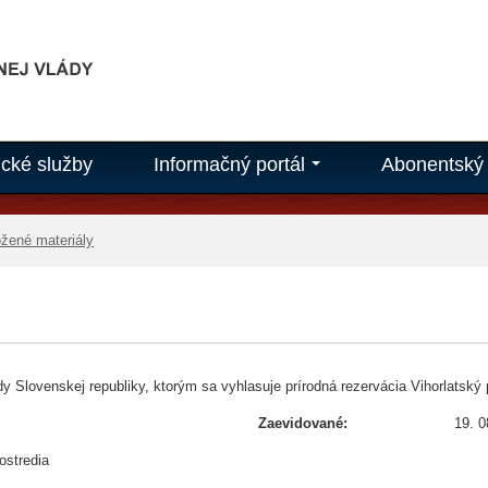
ické služby
Informačný portál
Abonentský 
...
ožené materiály
dy Slovenskej republiky, ktorým sa vyhlasuje prírodná rezervácia Vihorlatský 
Zaevidované:
19. 0
ostredia