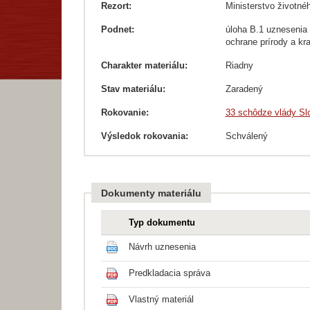
Rezort:
Ministerstvo životné
Podnet:
úloha B.1 uznesenia 
ochrane prírody a kr
Charakter materiálu:
Riadny
Stav materiálu:
Zaradený
Rokovanie:
33 schôdze vlády Slo
Výsledok rokovania:
Schválený
Dokumenty materiálu
Typ dokumentu
Návrh uznesenia
Predkladacia správa
Vlastný materiál