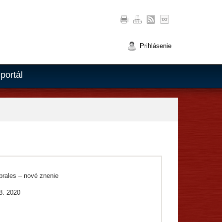
Prihlásenie
portál
prales – nové znenie
8. 2020