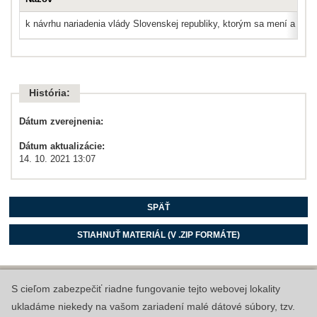
k návrhu nariadenia vlády Slovenskej republiky, ktorým sa mení a dopĺ
História:
Dátum zverejnenia:
Dátum aktualizácie:
14. 10. 2021 13:07
SPÄŤ
STIAHNUŤ MATERIÁL (V .ZIP FORMÁTE)
S cieľom zabezpečiť riadne fungovanie tejto webovej lokality
Copyright © 2026 Úrad vlády Slovenskej republiky
ukladáme niekedy na vašom zariadení malé dátové súbory, tzv.
Informácie zverejnené na Portáli Otvorenej vlády majú informatívny