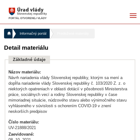
me
Informačný portál
Predložené materiály
Detail materiálu
Základné údaje
Názov materiálu:
Návrh nariadenia vlády Slovenskej republiky, ktorým sa mení a
dopĺňa nariadenie vlády Slovenskej republiky č. 103/2020 Z. z. o
niektorých opatreniach v oblasti dotácií v pôsobnosti Ministerstva
práce, sociálnych vecí a rodiny Slovenskej republiky v čase
mimoriadnej situácie, núdzového stavu alebo výnimočného stavu
vyhláseného v súvislosti s ochorením COVID-19 v znení
neskorších predpisov
Číslo materiálu:
UV-21888/2021
Zaevidované:
08. 10. 2021