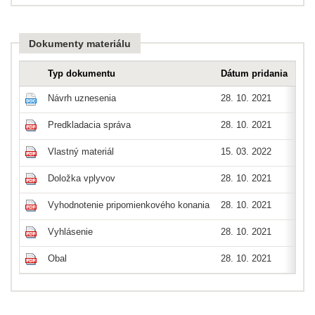
Dokumenty materiálu
Typ dokumentu
Dátum pridania
Typ
Návrh uznesenia
28. 10. 2021
doc
Predkladacia správa
28. 10. 2021
pdf
Vlastný materiál
15. 03. 2022
pdf
Doložka vplyvov
28. 10. 2021
pdf
Vyhodnotenie pripomienkového konania
28. 10. 2021
pdf
Vyhlásenie
28. 10. 2021
pdf
Obal
28. 10. 2021
pdf