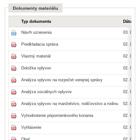
Dokumenty materiálu
Typ dokumentu
Dátum p
Návrh uznesenia
03. 04. 2
Predkladacia správa
02. 04. 2
Vlastný materiál
02. 04. 2
Doložka vplyvov
02. 04. 2
Analýza vplyvov na rozpočet verejnej správy
02. 04. 2
Analýza sociálnych vplyvov
02. 04. 2
Analýza vplyvov na manželstvo, rodičovstvo a rodinu
02. 04. 2
Vyhodnotenie pripomienkového konania
02. 04. 2
Vyhlásenie
02. 04. 2
Obal
02. 04. 2