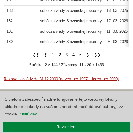
134
schôdza vlády Slovenskej republiky
24. 03. 2026
133
schôdza vlády Slovenskej republiky
18. 03. 2026
132
schôdza vlády Slovenskej republiky
17. 03. 2026
131
schôdza vlády Slovenskej republiky
11. 03. 2026
130
schôdza vlády Slovenskej republiky
04. 03. 2026
❮❮
❮
1
2
3
4
5
❯
❯❯
Stránka:
2 z 144
/ Záznamy:
11 - 20 z 1433
Rokovania vlády do 31.12.2000 (november 1997 - december 2000)
S cieľom zabezpečiť riadne fungovanie tejto webovej lokality
Copyright © 2026 Úrad vlády Slovenskej republiky
ukladáme niekedy na vašom zariadení malé dátové súbory, tzv.
Informácie zverejnené na Portáli Otvorenej vlády majú informatívny
charakter.
cookie.
Zistiť viac
Vyhlásenie o prístupnosti
|
Používanie cookies
MOV v2.1.0.0, AO v6.1.16.7549~d46b3cad4
Rozumiem