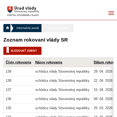
me
Informačný portál
Rokovania vlády
Zoznam rokovaní vlády SR
SLEDOVAŤ ZMENY
Číslo rokovania
Názov rokovania
Dátum rokova
139
schôdza vlády Slovenskej republiky
29. 04. 2026
138
schôdza vlády Slovenskej republiky
22. 04. 2026
137
schôdza vlády Slovenskej republiky
15. 04. 2026
136
schôdza vlády Slovenskej republiky
08. 04. 2026
135
schôdza vlády Slovenskej republiky
25. 03. 2026