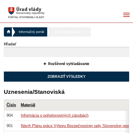
me
Informačný portál
Uznesenia/Stanoviská
Hľadať
Rozšírené vyhľadávanie
Uznesenia/Stanoviská
Číslo
Materiál
904
Informácia o pohotovostných zásobách
901
Návrh Plánu práce Výboru Bezpečnostnej rady Slovenskej republ