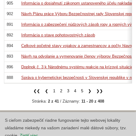
905
Informácia o dosiahnutí zákonom ustanoveného účelu nakladania
902
Návrh Plánu práce Výboru Bezpečnostnej rady Slovenskej republi
891
Informácia o zabezpečení núdzových zásob ropy a ropných výrob
892
Informácia o stave pohotovostných zásob
894
Celkové početné stavy vojakov a zamestnancov a počty hlavných 
893
Návrh na odvolanie a vymenovanie členov výborov Bezpečnostnej
896
Doplnok č. 3 k Národnému systému reakcie na krízové situácie
888
Správa o kybernetickej bezpečnosti v Slovenskej republike v ro
❮❮
❮
1
2
3
4
5
❯
❯❯
Stránka:
2 z 41
/ Záznamy:
11 - 20 z 408
S cieľom zabezpečiť riadne fungovanie tejto webovej lokality
Copyright © 2026 Úrad vlády Slovenskej republiky
ukladáme niekedy na vašom zariadení malé dátové súbory, tzv.
Informácie zverejnené na Portáli Otvorenej vlády majú informatívny
charakter.
cookie.
Zistiť viac